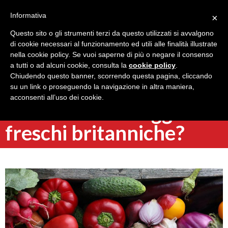
Informativa
×
Questo sito o gli strumenti terzi da questo utilizzati si avvalgono
di cookie necessari al funzionamento ed utili alle finalità illustrate
nella cookie policy. Se vuoi saperne di più o negare il consenso
a tutti o ad alcuni cookie, consulta la
cookie policy
.
Torna indietro
Chiudendo questo banner, scorrendo questa pagina, cliccando
La Brexit colpirà le
su un link o proseguendo la navigazione in altra maniera,
acconsenti all’uso dei cookie.
forniture di ortaggi
freschi britanniche?