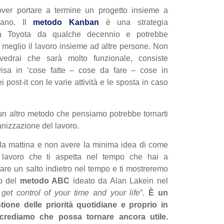
over portare a termine un progetto insieme a
ncano. Il
metodo Kanban
è una strategia
alla Toyota da qualche decennio e potrebbe
l meglio il lavoro insieme ad altre persone. Non
 vedrai che sarà molto funzionale, consiste
divisa in ‘cose fatte – cose da fare – cose in
post-it con le varie attività e le sposta in caso
un altro metodo che pensiamo potrebbe tornarti
anizzazione del lavoro.
ti la mattina e non avere la minima idea di come
 lavoro che ti aspetta nel tempo che hai a
fare un salto indietro nel tempo e ti mostreremo
do del
metodo ABC
ideato da Alan Lakein nel
get control of your time and your life
”.
È un
ione delle priorità quotidiane e proprio in
 crediamo che possa tornare ancora utile.