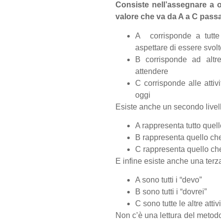
Consiste nell’assegnare a o
valore che va da A a C pass
A corrisponde a tutte
aspettare di essere svol
B corrisponde ad altr
attendere
C corrisponde alle attivi
oggi
Esiste anche un secondo livell
A rappresenta tutto quell
B rappresenta quello che
C rappresenta quello che
E infine esiste anche una terz
A sono tutti i “devo”
B sono tutti i “dovrei”
C sono tutte le altre atti
Non c’è una lettura del metodo 