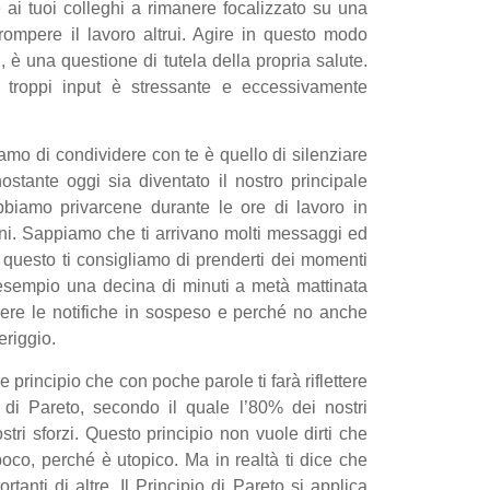
ai tuoi colleghi a rimanere focalizzato su una
rompere il lavoro altrui. Agire in questo modo
ri, è una questione di tutela della propria salute.
n troppi input è stressante e eccessivamente
iamo di condividere con te è quello di silenziare
nostante oggi sia diventato il nostro principale
iamo privarcene durante le ore di lavoro in
oni. Sappiamo che ti arrivano molti messaggi ed
r questo ti consigliamo di prenderti dei momenti
 esempio una decina di minuti a metà mattinata
gere le notifiche in sospeso e perché no anche
eriggio.
 principio che con poche parole ti farà riflettere
o di Pareto, secondo il quale l’80% dei nostri
stri sforzi. Questo principio non vuole dirti che
oco, perché è utopico. Ma in realtà ti dice che
ortanti di altre. Il Principio di Pareto si applica