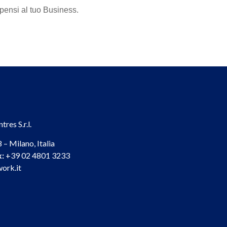
 pensi al tuo Business.
res S.r.l.
 – Milano, Italia
x:
+39 02 4801 3233
ork.it