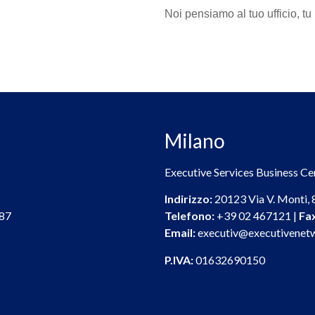
Noi pensiamo al tuo ufficio, tu
Milano
Executive Services Business Cent
Indirizzo:
20123 Via V. Monti, 8
87
Telefono:
+39 02 467121 |
Fa
Email:
executiv@executivenetw
P.IVA:
01632690150