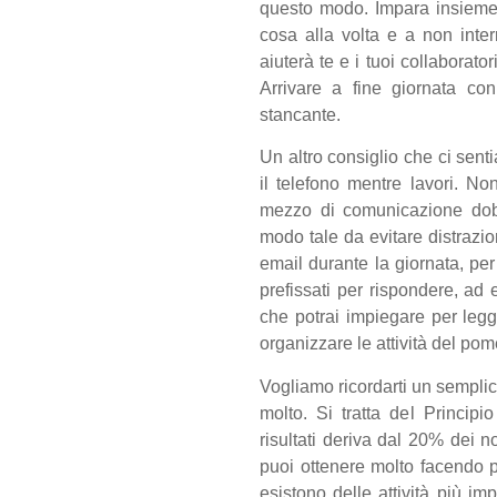
questo modo. Impara insieme 
cosa alla volta e a non inter
aiuterà te e i tuoi collaborato
Arrivare a fine giornata co
stancante.
Un altro consiglio che ci sent
il telefono mentre lavori. No
mezzo di comunicazione dobb
modo tale da evitare distrazi
email durante la giornata, pe
prefissati per rispondere, ad
che potrai impiegare per leg
organizzare le attività del pom
Vogliamo ricordarti un semplice
molto. Si tratta del Principi
risultati deriva dal 20% dei no
puoi ottenere molto facendo p
esistono delle attività più imp